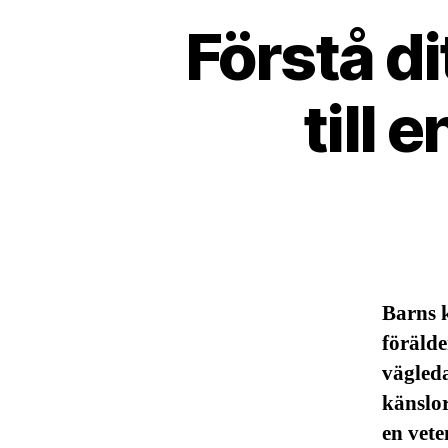
Förstå di
till 
Barns 
förälde
vägleda
känslor
en vete