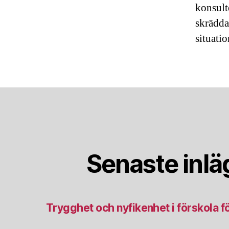
konsult
skrädda
situatio
Senaste inl
Trygghet och nyfikenhet i förskola för