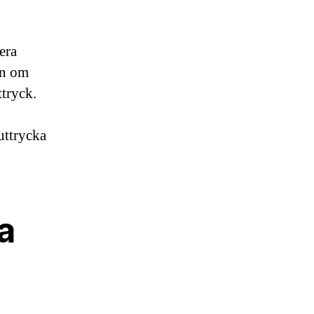
era
en om
ttryck.
 uttrycka
a