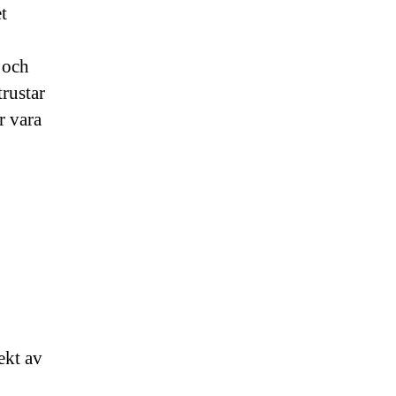
t
 och
trustar
r vara
ekt av