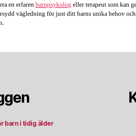
era en erfaren
barnpsykolog
eller terapeut som kan g
rsydd vägledning för just ditt barns unika behov och
n.
äggen
K
 barn i tidig ålder