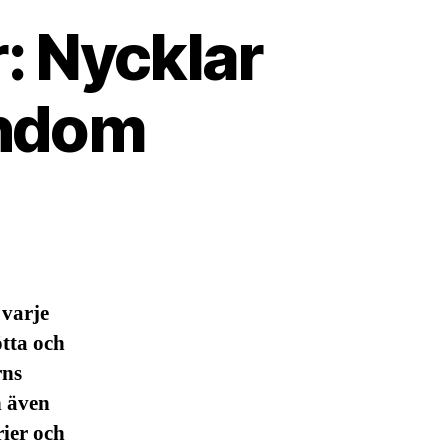
r: Nycklar
arndom
 varje
ötta och
rns
n även
rier och