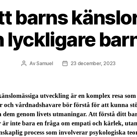
tt barns känslo
en lyckligare b
Av
Samuel
23 december, 2023
Inläggsförfattare
Inläggsdatum
känslomässiga utveckling är en komplex resa som
r och vårdnadshavare bör förstå för att kunna st
 dem genom livets utmaningar. Att förstå ditt ba
 är inte bara en fråga om empati och kärlek, uta
nskaplig process som involverar psykologiska teo