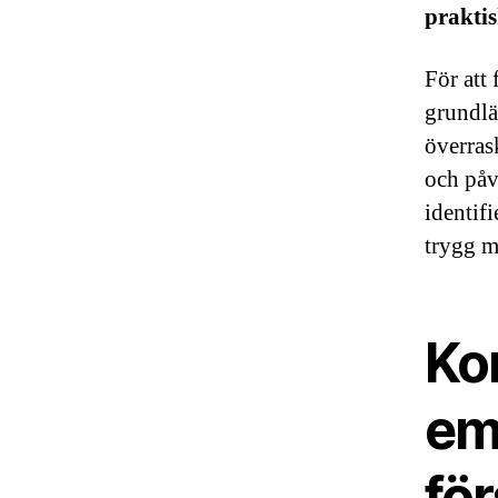
praktis
För att 
grundlä
överras
och påv
identif
trygg mi
Ko
emp
för