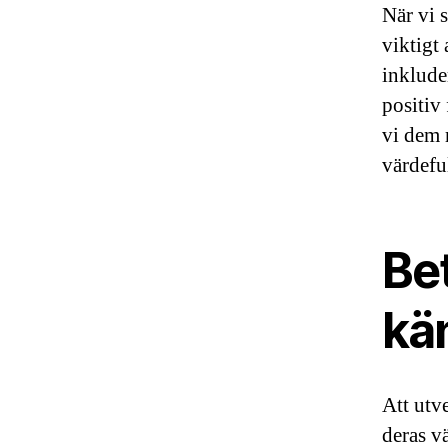
När vi 
viktigt 
inklude
positiv
vi dem 
värdefu
Be
kä
Att utv
deras v