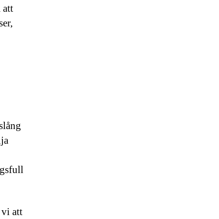
 att
ser,
vslång
lja
gsfull
vi att