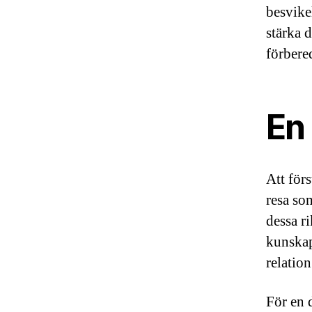
besvike
stärka 
förbere
En 
Att för
resa so
dessa ri
kunskap
relatio
För en 