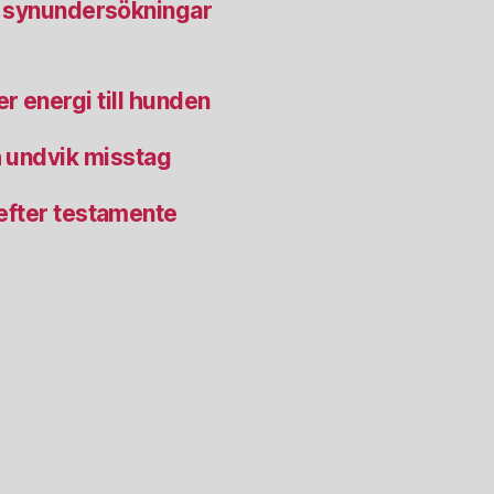
na synundersökningar
r energi till hunden
ch undvik misstag
 efter testamente