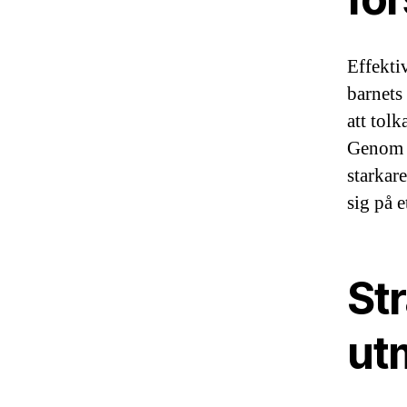
Effekti
barnets
att tol
Genom a
starkare
sig på e
Str
ut