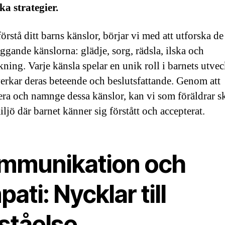
ka strategier.
förstå ditt barns känslor, börjar vi med att utforska de
ggande känslorna: glädje, sorg, rädsla, ilska och
kning. Varje känsla spelar en unik roll i barnets utve
erkar deras beteende och beslutsfattande. Genom att
iera och namnge dessa känslor, kan vi som föräldrar s
ljö där barnet känner sig förstått och accepterat.
mmunikation och
ati: Nycklar till
ståelse