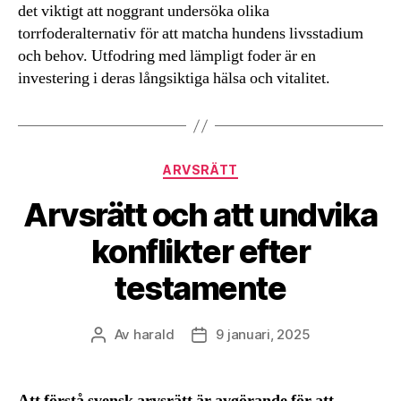
det viktigt att noggrant undersöka olika
torrfoderalternativ för att matcha hundens livsstadium
och behov. Utfodring med lämpligt foder är en
investering i deras långsiktiga hälsa och vitalitet.
Kategorier
ARVSRÄTT
Arvsrätt och att undvika
konflikter efter
testamente
Av
harald
9 januari, 2025
Inläggsförfattare
Inläggsdatum
Att förstå svensk arvsrätt är avgörande för att