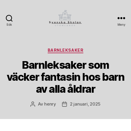
Sök
Meny
Svenskaskolanutomlands.
Kategorier
BARNLEKSAKER
Barnleksaker som
väcker fantasin hos barn
av alla åldrar
Av
henry
2 januari, 2025
Inläggsförfattare
Inläggsdatum